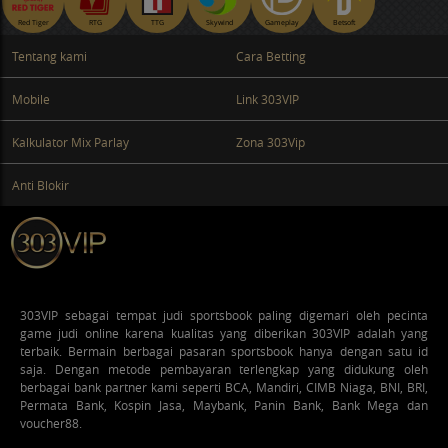
Red Tiger
RTG
TTG
Skywind
Gameplay
Betsoft
Tentang kami
Cara Betting
Mobile
Link 303VIP
Kalkulator Mix Parlay
Zona 303Vip
Anti Blokir
303VIP
sebagai tempat judi sportsbook paling digemari oleh pecinta
game judi online karena kualitas yang diberikan 303VIP adalah yang
terbaik. Bermain berbagai pasaran sportsbook hanya dengan satu id
saja. Dengan metode pembayaran terlengkap yang didukung oleh
berbagai bank partner kami seperti BCA, Mandiri, CIMB Niaga, BNI, BRI,
Permata Bank, Kospin Jasa, Maybank, Panin Bank, Bank Mega dan
voucher88.