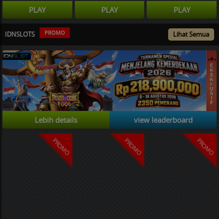
PLAY
PLAY
PLAY
PROMO
IDNSLOTS
Lihat Semua
Lebih details
view leaderboard
PROMO
PROMO
PROMO