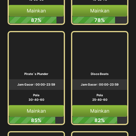
Mainkan
Mainkan
87%
78%
Pirate`s Plunder
Disco Beats
Jam Gacor : 00:00-23:59
Jam Gacor : 00:00-23:59
Pola
Pola
30-40-60
25-40-60
Mainkan
Mainkan
85%
82%