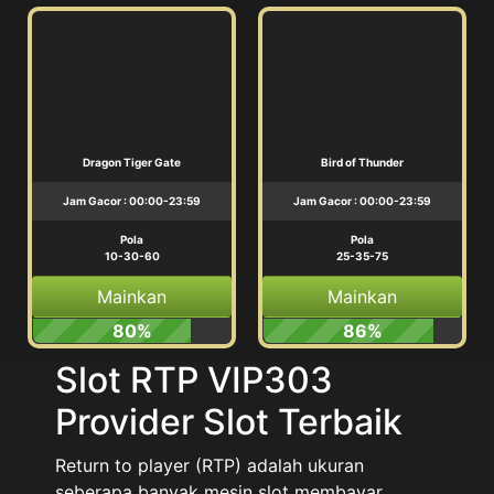
Dragon Tiger Gate
Bird of Thunder
Jam Gacor : 00:00-23:59
Jam Gacor : 00:00-23:59
Pola
Pola
10-30-60
25-35-75
Mainkan
Mainkan
80%
86%
Slot RTP VIP303
Provider Slot Terbaik
Return to player (RTP) adalah ukuran
seberapa banyak mesin slot membayar